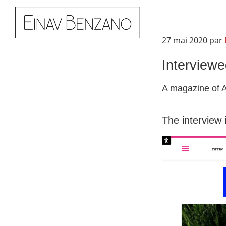
Passer
Passer
à
au
la
contenu
27 mai 2020
par
Einav
navigation
principal
Benzano
Interview
principale
A magazine of
The interview