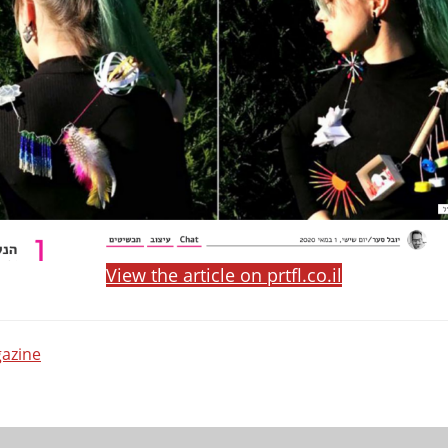
View the article on prtfl.co.il
azine