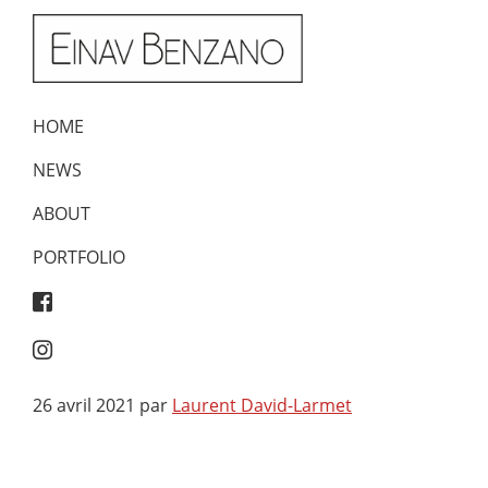
Passer
Passer
à
au
la
contenu
Einav
navigation
principal
Benzano
principale
HOME
NEWS
ABOUT
PORTFOLIO
26 avril 2021
par
Laurent David-Larmet